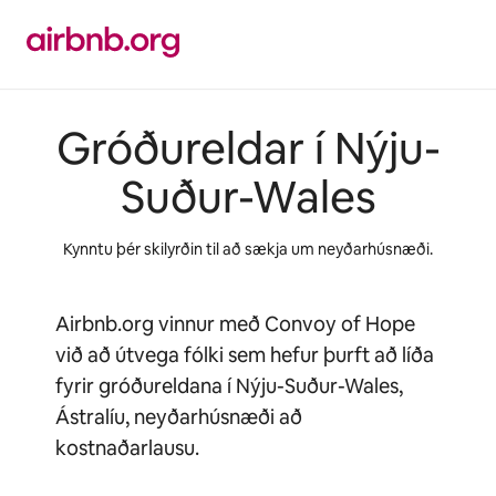
Stökkva
beint
að
efni
Gróðureldar í Nýju-
Suður-Wales
Kynntu þér skilyrðin til að sækja um neyðarhúsnæði.
Airbnb.org vinnur með Convoy of Hope
við að útvega fólki sem hefur þurft að líða
fyrir gróðureldana í Nýju-Suður-Wales,
Ástralíu, neyðarhúsnæði að
kostnaðarlausu.