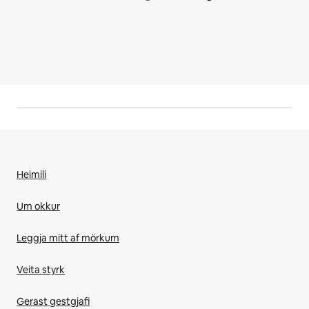
Heimili
Um okkur
Leggja mitt af mörkum
Veita styrk
Gerast gestgjafi