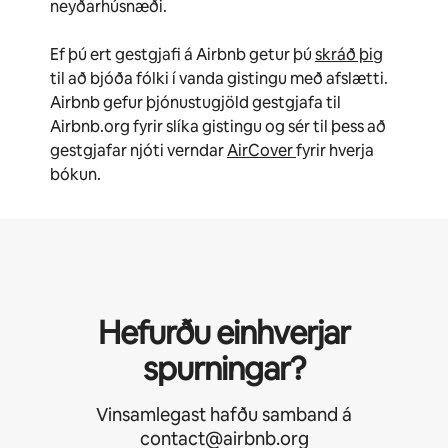
neyðarhúsnæði.
Ef þú ert gestgjafi á Airbnb getur þú
skráð þig
til að bjóða fólki í vanda gistingu með afslætti.
Airbnb gefur þjónustugjöld gestgjafa til
Airbnb.org fyrir slíka gistingu og sér til þess að
gestgjafar njóti verndar
AirCover
fyrir hverja
bókun.
Hefurðu einhverjar
spurningar?
Vinsamlegast hafðu samband á
contact@airbnb.org