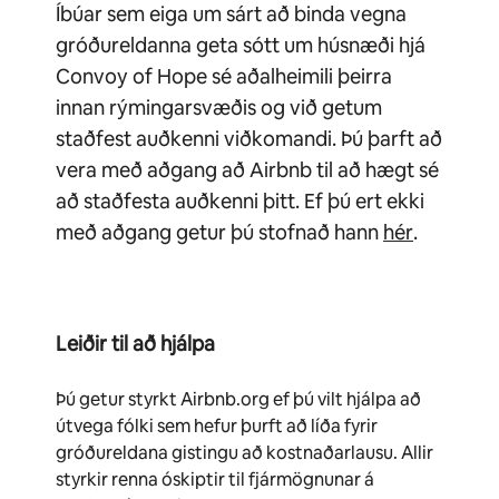
Íbúar sem eiga um sárt að binda vegna
gróðureldanna geta sótt um húsnæði hjá
Convoy of Hope sé aðalheimili þeirra
innan rýmingarsvæðis og við getum
staðfest auðkenni viðkomandi. Þú þarft að
vera með aðgang að Airbnb til að hægt sé
að staðfesta auðkenni þitt. Ef þú ert ekki
með aðgang getur þú stofnað hann
hér
.
Leiðir til að hjálpa
Þú getur styrkt Airbnb.org ef þú vilt hjálpa að
útvega fólki sem hefur þurft að líða fyrir
gróðureldana gistingu að kostnaðarlausu. Allir
styrkir renna óskiptir til fjármögnunar á