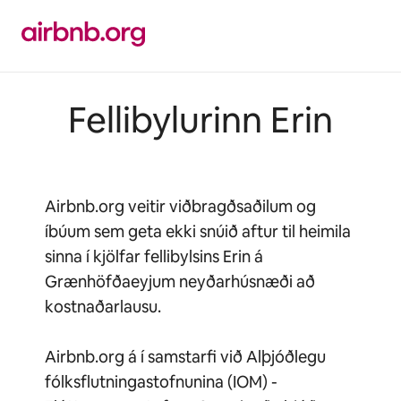
Stökkva
beint
að
efni
Fellibylurinn Erin
Airbnb.org veitir viðbragðsaðilum og
íbúum sem geta ekki snúið aftur til heimila
sinna í kjölfar fellibylsins Erin á
Grænhöfðaeyjum neyðarhúsnæði að
kostnaðarlausu.
Airbnb.org á í samstarfi við Alþjóðlegu
fólksflutningastofnunina (IOM) -