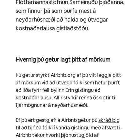
Flóttamannastofnun Sameinuðu þjóðanna,
sem finnur þá sem þurfa mest á
neyðarhúsnæði að halda og útvegar
kostnaðarlausa gistiaðstöðu.
Hvernig þú getur lagt þitt af mörkum
Þú getur styrkt Airbnb.org ef þú vilt leggja þitt
af mörkum við að útvega fólki sem hefur þurft
að líða fyrir fellibylinn Erin gistingu að
kostnaðarlausu. Allir styrkir renna óskiptir til
fjármögnunar á neyðarhúsnæði.
Ef þú ert gestgjafi á Airbnb getur þú
skráð þig
til að bjóða fólki í vanda gistingu með afslætti.
Airbnb tekur hvorki þjónustugjöld af