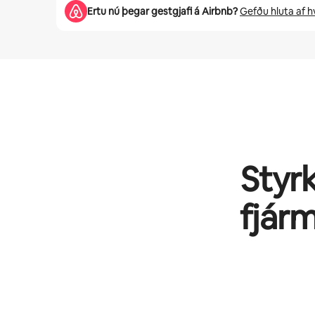
Ertu nú þegar gestgjafi á Airbnb?
Gefðu hluta af h
Styrk
fjár