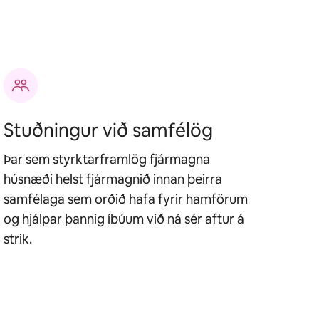
Stuðningur við samfélög
Þar sem styrktarframlög fjármagna
húsnæði helst fjármagnið innan þeirra
samfélaga sem orðið hafa fyrir hamförum
og hjálpar þannig íbúum við ná sér aftur á
strik.