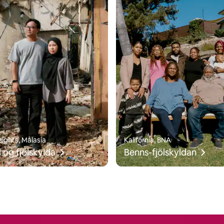
eights, Malasía
Kalifornía, BNA
 og fjölskylda
Benns-fjölskyldan