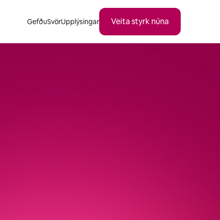
Veita styrk núna
Gefðu
Svör
Upplýsingar