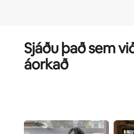
Sjáðu það sem vi
áorkað