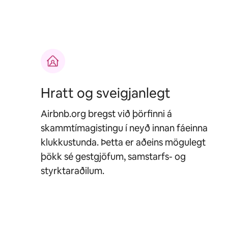
Hratt og sveigjanlegt
Airbnb.org bregst við þörfinni á
skammtímagistingu í neyð innan fáeinna
klukkustunda. Þetta er aðeins mögulegt
þökk sé gestgjöfum, samstarfs- og
styrktaraðilum.