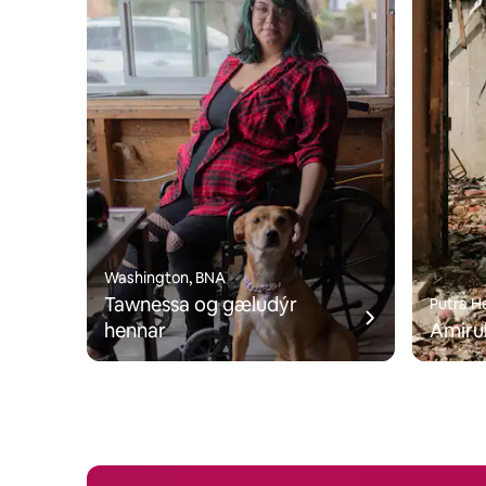
Washington, BNA
Tawnessa og gæludýr
Putra H
hennar
Amirul