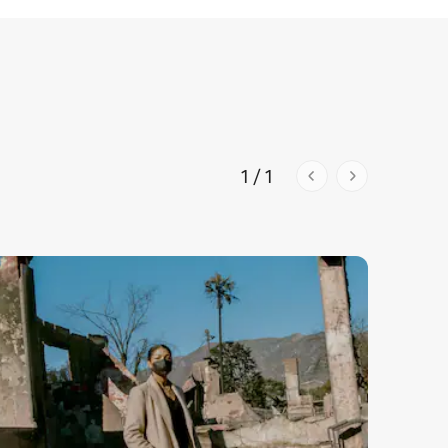
1 / 1
1 af 1 síðum