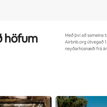
ð höfum
Með því að sameina t
Airbnb.org útvegað 1,6
neyðarhúsnæði frá ár