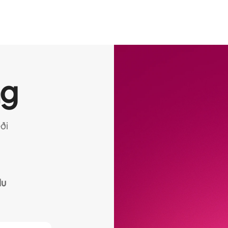
ag
ði
lu