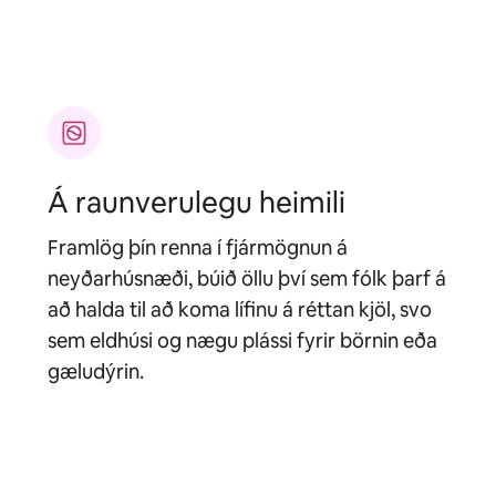
Á raunverulegu heimili
Framlög þín renna í fjármögnun á
neyðarhúsnæði, búið öllu því sem fólk þarf á
að halda til að koma lífinu á réttan kjöl, svo
sem eldhúsi og nægu plássi fyrir börnin eða
gæludýrin.