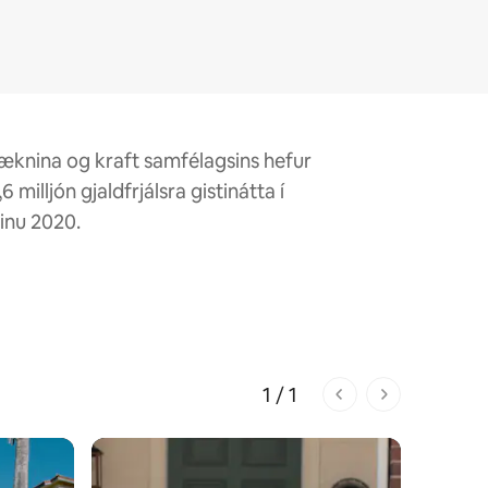
æknina og kraft samfélagsins hefur
 milljón gjaldfrjálsra gistinátta í
inu 2020.
1 / 1
1 af 1 síðum