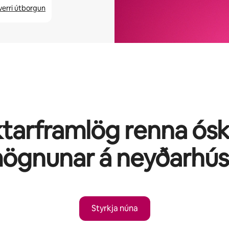
verri útborgun
tarframlög renna óski
mögnunar á neyðarhú
Styrkja núna