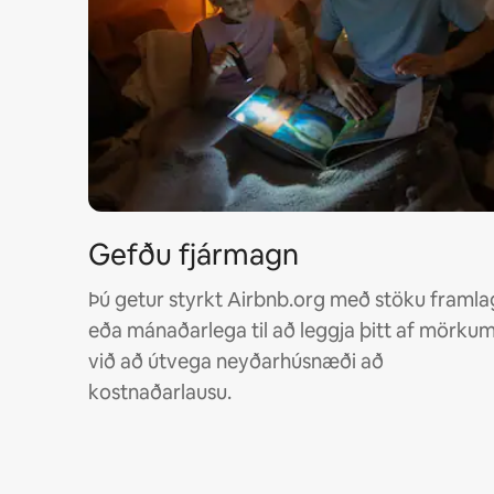
Gefðu fjármagn
Þú getur styrkt Airbnb.org með stöku framla
eða mánaðarlega til að leggja þitt af mörku
við að útvega neyðarhúsnæði að
kostnaðarlausu.