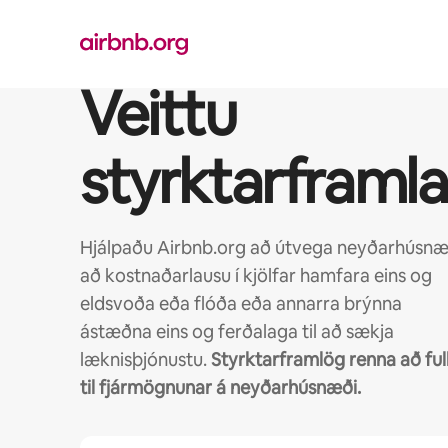
Stökkva
beint
að
efni
Veittu
styrktarframl
Hjálpaðu Airbnb.org að útvega neyðarhúsnæ
að kostnaðarlausu í kjölfar hamfara eins og
eldsvoða eða flóða eða annarra brýnna
ástæðna eins og ferðalaga til að sækja
læknisþjónustu.
Styrktarframlög renna að ful
til fjármögnunar á neyðarhúsnæði.