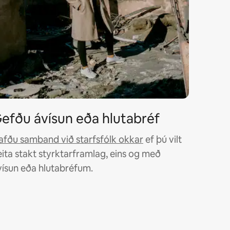
efðu ávísun eða hlutabréf
afðu samband við starfsfólk okkar
ef þú vilt
eita stakt styrktarframlag, eins og með
vísun eða hlutabréfum.