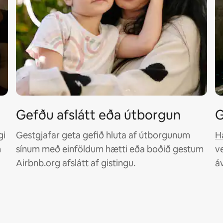
Gefðu afslátt eða útborgun
G
gi
Gestgjafar geta gefið hluta af útborgunum
H
m
sínum með einföldum hætti eða boðið gestum
v
Airbnb.org afslátt af gistingu.
á